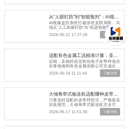
从“人眼盯防”到“智能预判”：AI视频监控系统如何重塑矿山安全监管新模式
AI视频监控系统打破传统安防局限，实
现从“人工肉眼盯防”向“机器智能预判”的
跨越式升级，全方位重塑矿山安全监管
2026-06-22 17:27:26
了解详情
新模式，为矿山安全生产筑牢数...
适配有色金属工况精准计量：圣能科技电子皮带秤成功入驻青海湘和并稳定投运
近期，圣能科技定制化电子皮带秤项目
在青海湘和有色金属有限公司完成全部
安装、校准工作，现已正式稳定投运，
2026-06-18 11:11:44
了解详情
为企业原料输送、产能核算、成本管
控...
大倾角带式输送机适配哪种皮带秤？安装条件与秤型解析
只要选对适配的皮带秤型式，严格落实
安装规范，大倾角带式输送机完全可以
实现稳定可靠的精准计量，为散料生产
2026-06-17 11:51:30
了解详情
的精细化管理提供准确的数据支撑。...