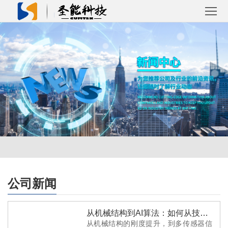
首
页
关
于
产
圣
品
解
能
中
决
成
心
方
功
新
案
案
闻
联
公司新闻
例
资
系
从机械结构到AI算法：如何从技术层面系统性提升电子皮带秤的长期运行可靠性
讯
我
从机械结构的刚度提升，到多传感器信