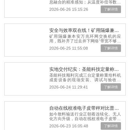
息融合的精准感知；从温度补偿等数据
处理技术的精密滤波，到AI算法驱动的
2026-06-26 15:15:26
了解详情
们
自适应进化——系统性提升电子皮带
秤...
安全与效率双在线！矿用隔爆兼本安万兆环网交换机助力智慧矿山建设
矿用隔爆兼本安万兆环网交换机的应
用，既补齐了过去井下网络“带宽不够、
安全不足、稳定性差”的短板，也为后续
2026-06-25 11:55:08
了解详情
矿山的AI智能分析、数字孪生等高阶...
实地交付纪实：圣能科技定量称重给料机落地广西兰科资源再生利用厂区
圣能科技顺利完成三台定量称重给料机
成套设备的现场安装、调试与验收工
作，正式落地广西兰科资源再生利用有
2026-06-24 11:29:41
了解详情
限公司生产厂区，为企业固废再生加工
生...
自动在线校准电子皮带秤对比普通皮带秤好在哪？散料称重场景应用解析
如今散料输送行业正朝着连续化、无人
化方向升级，自动在线校准电子皮带秤
解决了普通皮带秤“校准就要停产、运行
2026-06-23 16:05:48
了解详情
久了不准”的核心矛盾，既能为企业...