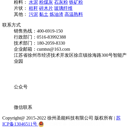
粉料：
水泥
粉煤灰
石灰粉
铁矿粉
片状：
秸秆
碎木片
玻璃纤维
其他：
污泥
黏土
炼油渣
高温熟料
联系方式
销售热线：400-6919-150
行政部门：0516-83992388
技术部门：180-2059-8330
企业邮箱：cumtsn@163.com
江苏省徐州市经济技术开发区徐庄镇徐海路300号智能产
业园
公众号
微信联系
Copyright@ 2015-2022 徐州圣能科技有限公司 版权所有 |
苏
ICP备13046511号
苏公网安备 32039302000131号