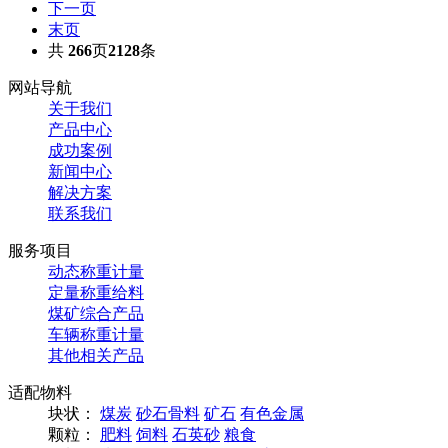
下一页
末页
共
266
页
2128
条
网站导航
关于我们
产品中心
成功案例
新闻中心
解决方案
联系我们
服务项目
动态称重计量
定量称重给料
煤矿综合产品
车辆称重计量
其他相关产品
适配物料
块状：
煤炭
砂石骨料
矿石
有色金属
颗粒：
肥料
饲料
石英砂
粮食